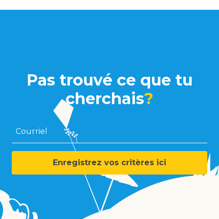
Pas trouvé ce que tu
cherchais
?
Courriel
Enregistrez vos critères ici