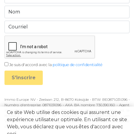
Je suis d'accord avec la
politique de confidentialité
S'inscrire
Immo Europe NV • Zeelaan 212, B-8670 Koksijde • BTW BE0871.031.096 •
Numéro d'entreprise 0871031096 • AXA BA nombre 730.390.160 • Agent
immobilier agréé avec BIV-nr 507.437 • Le pays d'attribution est la
Ce site Web utilise des cookies qui assurent une
Belgique • Autorité de surveillance: Beroepsinstituut van
expérience utilisateur optimale. En utilisant ce site
Vastgoedmakelaars, Luxemburgstraat 16B, 1000 Brussel • Soumis au code
Web, vous déclarez que vous êtes d'accord avec
d'éthique BIV • KB à partir du 27 septembre 2006
ceci.