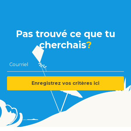
Pas trouvé ce que tu
cherchais
?
Courriel
Enregistrez vos critères ici