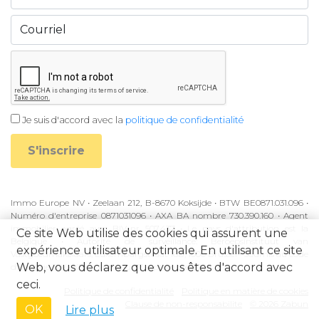
Je suis d'accord avec la
politique de confidentialité
S'inscrire
Immo Europe NV • Zeelaan 212, B-8670 Koksijde • BTW BE0871.031.096 •
Numéro d'entreprise 0871031096 • AXA BA nombre 730.390.160 • Agent
immobilier agréé avec BIV-nr 507.437 • Le pays d'attribution est la
Ce site Web utilise des cookies qui assurent une
Belgique • Autorité de surveillance: Beroepsinstituut van
expérience utilisateur optimale. En utilisant ce site
Vastgoedmakelaars, Luxemburgstraat 16B, 1000 Brussel • Soumis au code
Web, vous déclarez que vous êtes d'accord avec
d'éthique BIV • KB à partir du 27 septembre 2006
ceci.
Politique de confidentialité
Politique en matière de cookies
Clause de non-responsabilite
© 2026 Zabun
OK
Lire plus