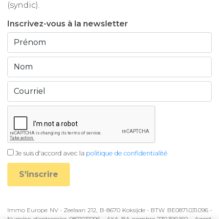
(syndic).
Inscrivez-vous à la newsletter
Je suis d'accord avec la
politique de confidentialité
S'inscrire
Immo Europe NV • Zeelaan 212, B-8670 Koksijde • BTW BE0871.031.096 •
Numéro d'entreprise 0871031096 • AXA BA nombre 730.390.160 • Agent