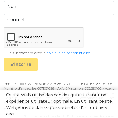
Je suis d'accord avec la
politique de confidentialité
S'inscrire
Immo Europe NV • Zeelaan 212, B-8670 Koksijde • BTW BE0871.031.096 •
Numéro d'entreprise 0871031096 • AXA BA nombre 730.390.160 • Agent
immobilier agréé avec BIV-nr 507.437 • Le pays d'attribution est la
Ce site Web utilise des cookies qui assurent une
Belgique • Autorité de surveillance: Beroepsinstituut van
expérience utilisateur optimale. En utilisant ce site
Vastgoedmakelaars, Luxemburgstraat 16B, 1000 Brussel • Soumis au code
Web, vous déclarez que vous êtes d'accord avec
d'éthique BIV • KB à partir du 27 septembre 2006
ceci.
Politique de confidentialité
Politique en matière de cookies