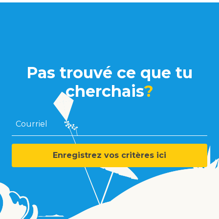
Pas trouvé ce que tu
cherchais
?
Courriel
Enregistrez vos critères ici