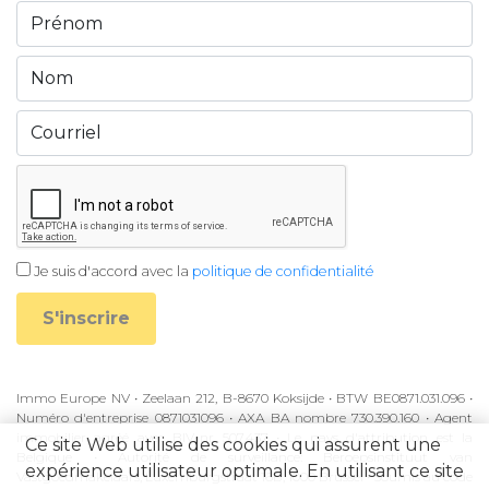
Je suis d'accord avec la
politique de confidentialité
S'inscrire
Immo Europe NV • Zeelaan 212, B-8670 Koksijde • BTW BE0871.031.096 •
Numéro d'entreprise 0871031096 • AXA BA nombre 730.390.160 • Agent
immobilier agréé avec BIV-nr 507.437 • Le pays d'attribution est la
Ce site Web utilise des cookies qui assurent une
Belgique • Autorité de surveillance: Beroepsinstituut van
expérience utilisateur optimale. En utilisant ce site
Vastgoedmakelaars, Luxemburgstraat 16B, 1000 Brussel • Soumis au code