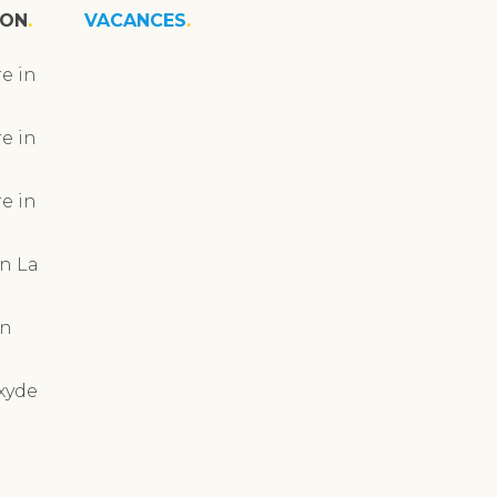
ION
VACANCES
e in
e in
e in
n La
in
xyde