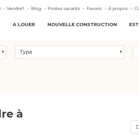
c
Vendre?
Blog
Postes vacants
Favoris
À propos
C
E
A LOUER
NOUVELLE CONSTRUCTION
EST
Type
re à