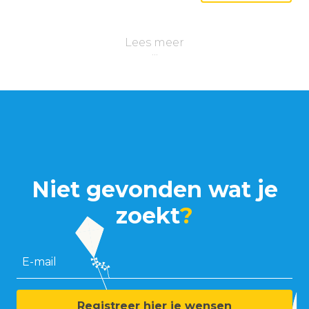
Lees meer
Niet gevonden wat je
zoekt
?
E-mail
Registreer hier je wensen