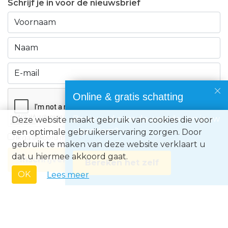
Schrijf je in voor de nieuwsbrief
Online & gratis schatting
Benieuwd naar de waarde van jouw
Deze website maakt gebruik van cookies die voor
eigendom?
een optimale gebruikerservaring zorgen. Door
Ik ga akkoord met de
privacyvoorwaarden
gebruik te maken van deze website verklaart u
dat u hiermee akkoord gaat.
Inschrijven
Bereken het zelf
OK
Lees meer
Immo Europe NV • Zeelaan 212, B-8670 Koksijde • BTW BE0871.031.096 •
Ondernemingsnummer 0871031096 • AXA BA nummer 730.390.160 •
Erkend Vastgoedmakelaar met BIV-nr 507.437• Land van toekenning is
België • Toezichthoudende autoriteit: Beroepsinstituut van