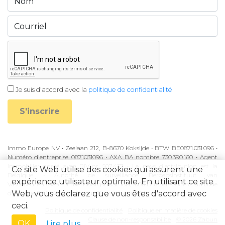
Je suis d'accord avec la
politique de confidentialité
S'inscrire
Immo Europe NV • Zeelaan 212, B-8670 Koksijde • BTW BE0871.031.096 •
Numéro d'entreprise 0871031096 • AXA BA nombre 730.390.160 • Agent
immobilier agréé avec BIV-nr 507.437 • Le pays d'attribution est la
Ce site Web utilise des cookies qui assurent une
Belgique • Autorité de surveillance: Beroepsinstituut van
expérience utilisateur optimale. En utilisant ce site
Vastgoedmakelaars, Luxemburgstraat 16B, 1000 Brussel • Soumis au code
Web, vous déclarez que vous êtes d'accord avec
d'éthique BIV • KB à partir du 27 septembre 2006
ceci.
Politique de confidentialité
Politique en matière de cookies
Clause de non-responsabilite
© 2026 Zabun
OK
Lire plus