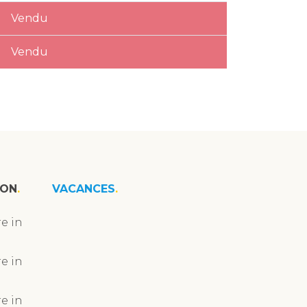
Vendu
Vendu
ION
VACANCES
e in
e in
e in