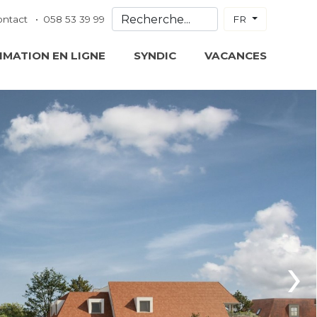
ontact
058 53 39 99
FR
IMATION EN LIGNE
SYNDIC
VACANCES
›