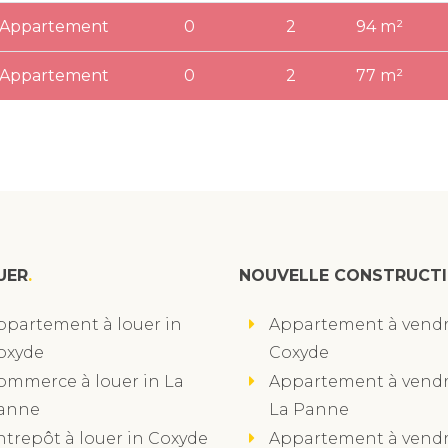
Appartement
0
2
94 m²
Appartement
0
2
77 m²
UER
NOUVELLE CONSTRUCT
ppartement à louer in
Appartement à vendr
oxyde
Coxyde
ommerce à louer in La
Appartement à vendr
anne
La Panne
ntrepôt à louer in Coxyde
Appartement à vendr