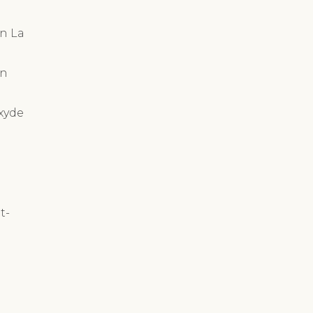
n La
in
xyde
t-