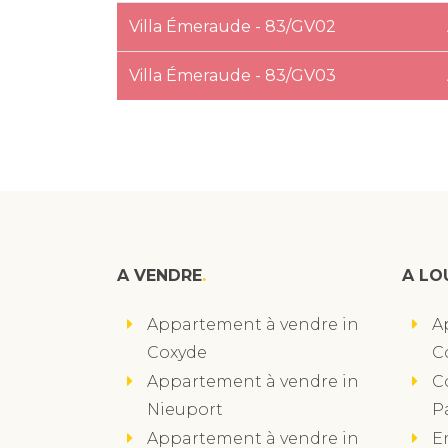
Villa Émeraude - 83/GV02
Villa Émeraude - 83/GV03
A VENDRE
A LO
Appartement à vendre in
A
Coxyde
C
Appartement à vendre in
C
Nieuport
P
Appartement à vendre in
E