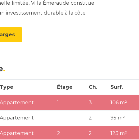
elle limitée, Villa Émeraude constitue
un investissement durable à la côte.
harges
e
Type
Étage
Ch.
Surf.
Appartement
1
3
106 m²
Appartement
1
2
95 m²
Appartement
2
2
123 m²