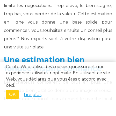
limite les négociations. Trop élevé, le bien stagne ;
trop bas, vous perdez de la valeur. Cette estimation
en ligne vous donne une base solide pour
commencer. Vous souhaitez ensuite un conseil plus
précis ? Nos experts sont à votre disposition pour
une visite sur place.
Une estimation bien
fondée inspire confiance
Ce site Web utilise des cookies qui assurent une
expérience utilisateur optimale. En utilisant ce site
Web, vous déclarez que vous êtes d'accord avec
Les acheteurs comparent de plus en plus. Une
ceci.
demande bien justifiée donne une image sérieuse.
OK
Lire plus
Immo Europe connaît parfaitement le marché local
et vous aide à positionner votre bien de manière
optimale.