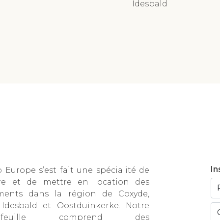
Idesbald
In
Europe s’est fait une spécialité de
re et de mettre en location des
ments dans la région de Coxyde,
t-Idesbald et Oostduinkerke. Notre
tefeuille comprend des