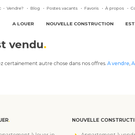
c
Vendre?
Blog
Postes vacants
Favoris
À propos
C
E
A LOUER
NOUVELLE CONSTRUCTION
EST
st vendu
ez certainement autre chose dans nos offres.
A vendre
,
A
UER
NOUVELLE CONSTRUCT
ppartement à louer in
Appartement à vendr