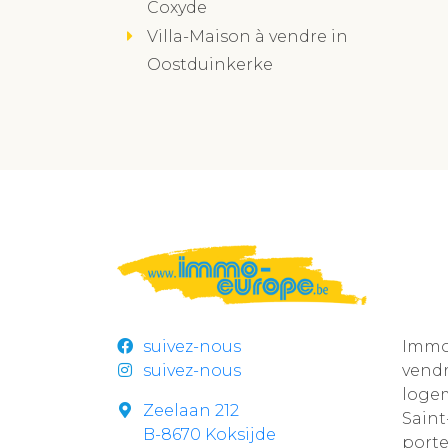
Coxyde
Villa-Maison à vendre in
Oostduinkerke
suivez-nous
Immo 
suivez-nous
vend
loge
Zeelaan 212
Sain
B-8670 Koksijde
por