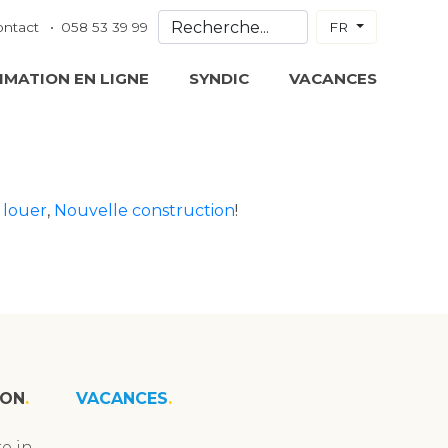
ontact
058 53 39 99
FR
IMATION EN LIGNE
SYNDIC
VACANCES
 louer
,
Nouvelle construction
!
ION
VACANCES
e in