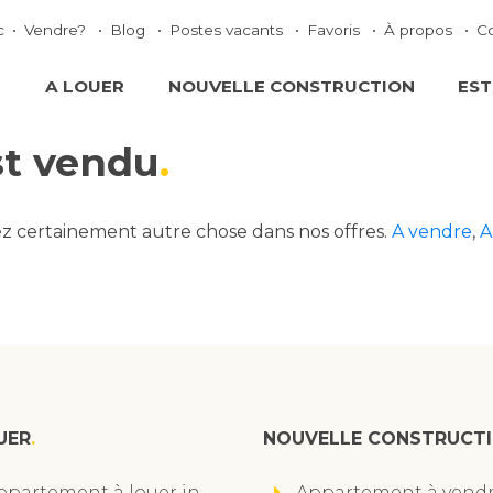
c
Vendre?
Blog
Postes vacants
Favoris
À propos
C
E
A LOUER
NOUVELLE CONSTRUCTION
EST
st vendu
ez certainement autre chose dans nos offres.
A vendre
,
A
UER
NOUVELLE CONSTRUCT
ppartement à louer in
Appartement à vendr