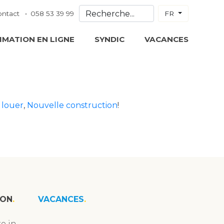
ontact
058 53 39 99
FR
IMATION EN LIGNE
SYNDIC
VACANCES
 louer
,
Nouvelle construction
!
ION
VACANCES
e in