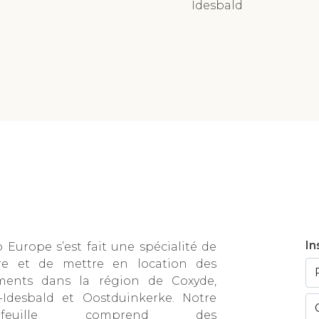
Idesbald
In
Europe s’est fait une spécialité de
re et de mettre en location des
ments dans la région de Coxyde,
t-Idesbald et Oostduinkerke. Notre
tefeuille comprend des