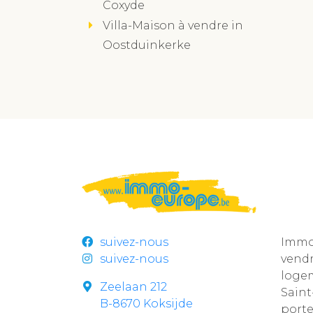
Coxyde
Villa-Maison à vendre in
Oostduinkerke
suivez-nous
Immo 
suivez-nous
vend
loge
Zeelaan 212
Sain
B-8670 Koksijde
por