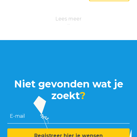
Lees meer
Niet gevonden wat je
zoekt
?
E-mail
Registreer hier je wensen