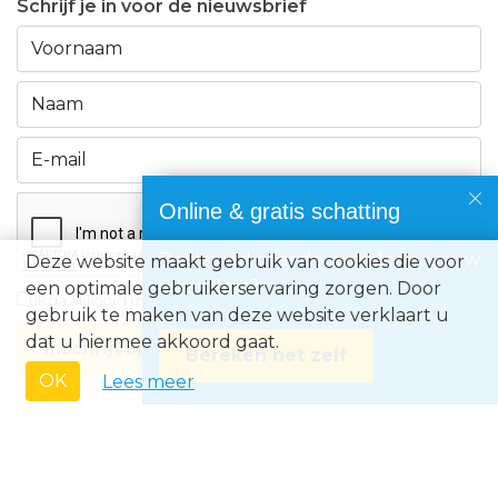
Schrijf je in voor de nieuwsbrief
Online & gratis schatting
Benieuwd naar de waarde van jouw
Deze website maakt gebruik van cookies die voor
eigendom?
een optimale gebruikerservaring zorgen. Door
Ik ga akkoord met de
privacyvoorwaarden
gebruik te maken van deze website verklaart u
dat u hiermee akkoord gaat.
Inschrijven
Bereken het zelf
OK
Lees meer
Immo Europe NV • Zeelaan 212, B-8670 Koksijde • BTW BE0871.031.096 •
Ondernemingsnummer 0871031096 • AXA BA nummer 730.390.160 •
Erkend Vastgoedmakelaar met BIV-nr 507.437• Land van toekenning is
België • Toezichthoudende autoriteit: Beroepsinstituut van