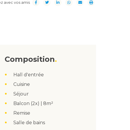
z avec vos amis
Composition
Hall d'entrée
Cuisine
Séjour
Balcon (2x) | 8m²
Remise
Salle de bains