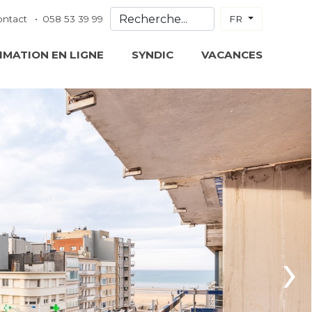
ontact
058 53 39 99
FR
IMATION EN LIGNE
SYNDIC
VACANCES
›