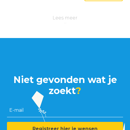
Lees meer
Niet gevonden wat je
zoekt
?
E-mail
Registreer hier je wensen