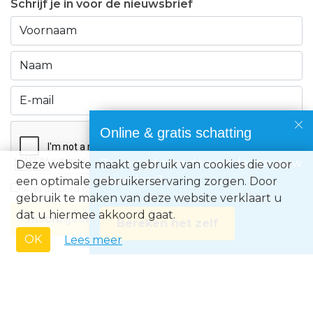
Schrijf je in voor de nieuwsbrief
Online & gratis schatting
Benieuwd naar de waarde van jouw
Deze website maakt gebruik van cookies die voor
eigendom?
een optimale gebruikerservaring zorgen. Door
Ik ga akkoord met de
privacyvoorwaarden
gebruik te maken van deze website verklaart u
dat u hiermee akkoord gaat.
Inschrijven
Bereken het zelf
OK
Lees meer
Immo Europe NV • Zeelaan 212, B-8670 Koksijde • BTW BE0871.031.096 •
Ondernemingsnummer 0871031096 • AXA BA nummer 730.390.160 •
Erkend Vastgoedmakelaar met BIV-nr 507.437• Land van toekenning is
België • Toezichthoudende autoriteit: Beroepsinstituut van