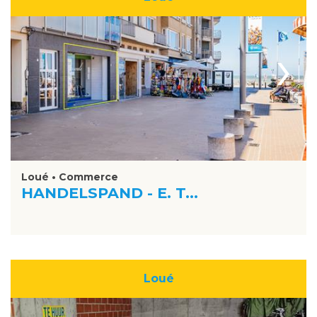
›
Loué • Commerce
HANDELSPAND - E. T...
Loué