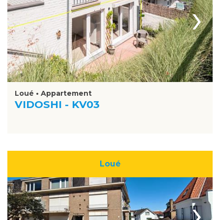
›
Loué • Appartement
VIDOSHI - KV03
Loué
›