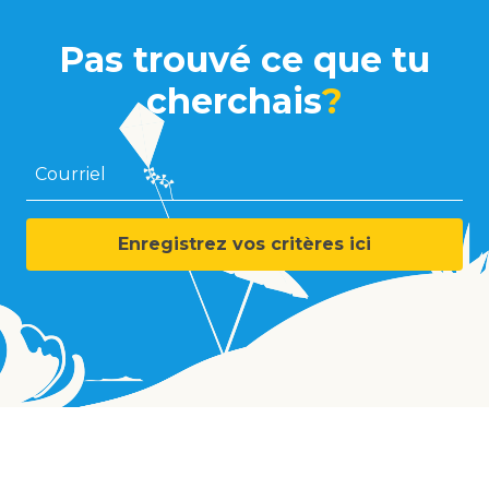
Pas trouvé ce que tu
cherchais
?
Courriel
Enregistrez vos critères ici