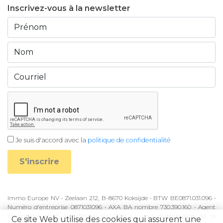
Inscrivez-vous à la newsletter
Je suis d'accord avec la
politique de confidentialité
S'inscrire
Immo Europe NV • Zeelaan 212, B-8670 Koksijde • BTW BE0871.031.096 •
Numéro d'entreprise 0871031096 • AXA BA nombre 730.390.160 • Agent
immobilier agréé avec BIV-nr 507.437 • Le pays d'attribution est la
Ce site Web utilise des cookies qui assurent une