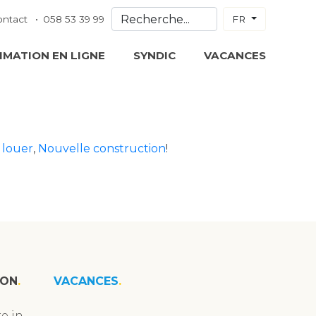
ontact
058 53 39 99
FR
IMATION EN LIGNE
SYNDIC
VACANCES
 louer
,
Nouvelle construction
!
ION
VACANCES
e in