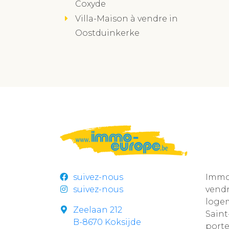
Coxyde
Villa-Maison à vendre in
Oostduinkerke
suivez-nous
Immo 
suivez-nous
vend
loge
Zeelaan 212
Sain
B-8670 Koksijde
por