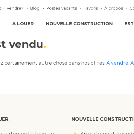
c
Vendre?
Blog
Postes vacants
Favoris
À propos
C
E
A LOUER
NOUVELLE CONSTRUCTION
EST
st vendu
ez certainement autre chose dans nos offres.
A vendre
,
A
UER
NOUVELLE CONSTRUCT
ppartement à louer in
Appartement à vendr