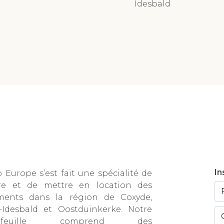
Idesbald
In
Europe s’est fait une spécialité de
re et de mettre en location des
ments dans la région de Coxyde,
t-Idesbald et Oostduinkerke. Notre
tefeuille comprend des