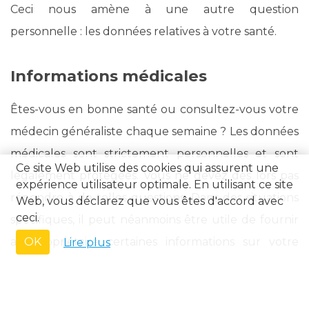
Ceci nous amène à une autre question
personnelle : les données relatives à votre santé.
Informations médicales
Êtes-vous en bonne santé ou consultez-vous votre
médecin généraliste chaque semaine ? Les données
médicales sont strictement personnelles et sont
Ce site Web utilise des cookies qui assurent une
légalement protégées. Vous ne devez dès lors pas
expérience utilisateur optimale. En utilisant ce site
répondre à de telles questions. Dans des situations
Web, vous déclarez que vous êtes d'accord avec
ceci.
spécifiques, il peut néanmoins être utile de fournir
au propriétaire certaines informations sur votre
OK
Lire plus
santé. Par exemple, si vous avez des possibilités
réduites et recherchez une habitation adaptée à
vos besoins. À condition de donner au propriétaire