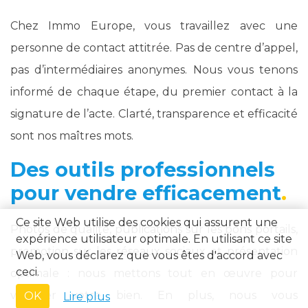
Chez Immo Europe, vous travaillez avec une
personne de contact attitrée. Pas de centre d’appel,
pas d’intermédiaires anonymes. Nous vous tenons
informé de chaque étape, du premier contact à la
signature de l’acte. Clarté, transparence et efficacité
sont nos maîtres mots.
Des outils professionnels
pour vendre efficacement
Ce site Web utilise des cookies qui assurent une
Photos de qualité, publications sur les bons portails,
expérience utilisateur optimale. En utilisant ce site
promotion sur les réseaux sociaux et présentation
Web, vous déclarez que vous êtes d'accord avec
ceci.
optimale : nous mettons tout en œuvre pour
valoriser votre bien. En plus, nous vous
OK
Lire plus