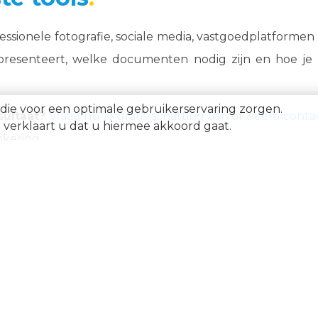
fessionele fotografie, sociale media, vastgoedplatforme
presenteert, welke documenten nodig zijn en hoe je h
die voor een optimale gebruikerservaring zorgen.
ultaat?
Vraag nu je gratis schatting aan
of
neem contac
verklaart u dat u hiermee akkoord gaat.
nkering.
UUR
NIEUWBOUW
ppartement te huur in
Appartement te koop