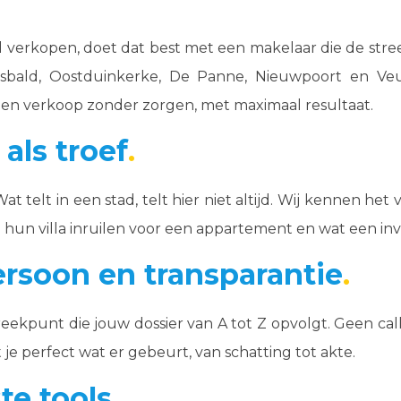
il verkopen, doet dat best met een makelaar die de str
-Idesbald, Oostduinkerke, De Panne, Nieuwpoort en Ve
een verkoop zonder zorgen, met maximaal resultaat.
als troef
t telt in een stad, telt hier niet altijd. Wij kennen h
e hun villa inruilen voor een appartement en wat een in
rsoon en transparantie
eekpunt die jouw dossier van A tot Z opvolgt. Geen ca
je perfect wat er gebeurt, van schatting tot akte.
te tools