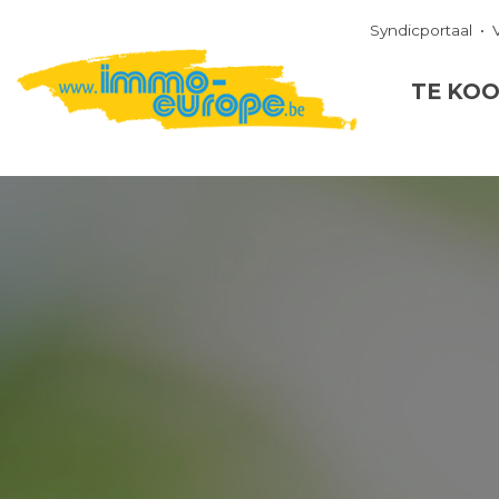
Syndicportaal
TE KO