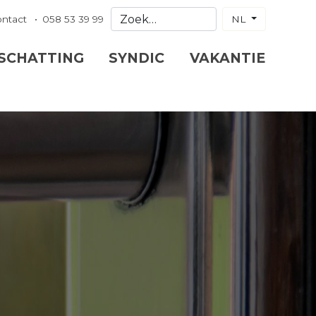
ontact
058 53 39 99
NL
 SCHATTING
SYNDIC
VAKANTIE