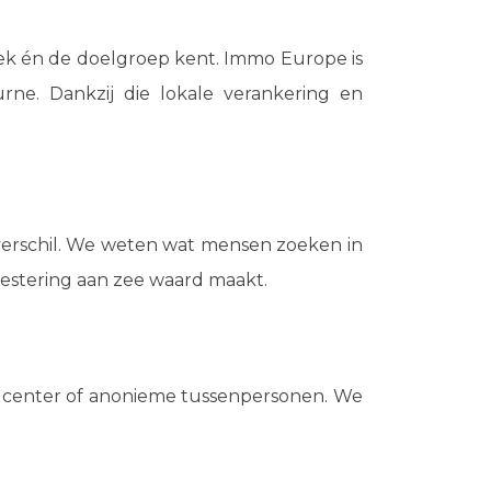
eek én de doelgroep kent. Immo Europe is
urne. Dankzij die lokale verankering en
et verschil. We weten wat mensen zoeken in
vestering aan zee waard maakt.
llcenter of anonieme tussenpersonen. We