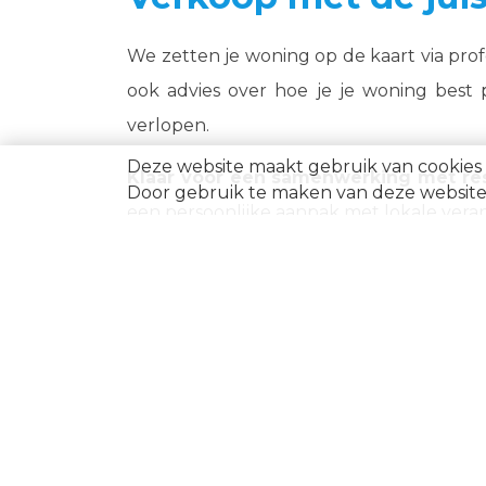
We zetten je woning op de kaart via pro
ook advies over hoe je je woning best 
verlopen.
Deze website maakt gebruik van cookies 
Klaar voor een samenwerking met res
Door gebruik te maken van deze website 
een persoonlijke aanpak met lokale vera
TE KOOP
TE H
Appartement te koop in
A