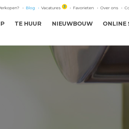
3
Verkopen?
Blog
Vacatures
Favorieten
Over ons
C
OP
TE HUUR
NIEUWBOUW
ONLINE