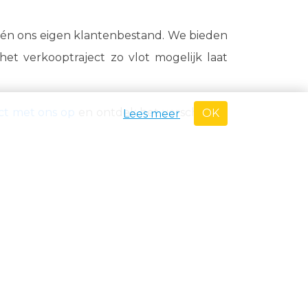
n én ons eigen klantenbestand. We bieden
et verkooptraject zo vlot mogelijk laat
t met ons op
en ontdek het verschil van
OK
Lees meer
VAKANTIE
 in