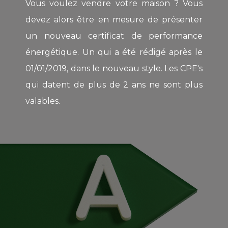
Vous voulez vendre votre maison ? Vous
devez alors être en mesure de présenter
un nouveau certificat de performance
énergétique. Un qui a été rédigé après le
01/01/2019, dans le nouveau style. Les CPE's
qui datent de plus de 2 ans ne sont plus
valables.