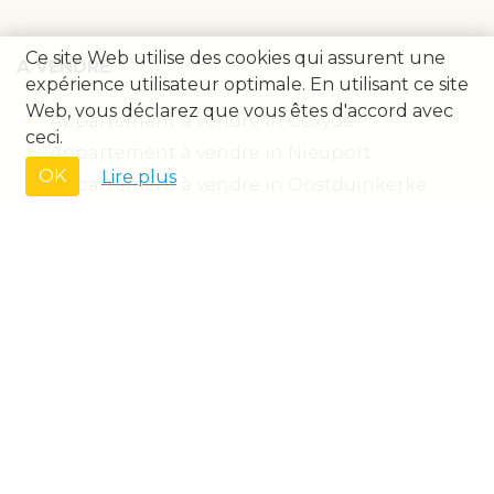
Ce site Web utilise des cookies qui assurent une
A VENDRE
expérience utilisateur optimale. En utilisant ce site
Web, vous déclarez que vous êtes d'accord avec
Appartement à vendre in Coxyde
ceci.
Appartement à vendre in Nieuport
OK
Lire plus
Appartement à vendre in Oostduinkerke
Appartement à vendre in Sint-Idesbald
Commerce à vendre in Coxyde
Commerce à vendre in Nieuport
Garage-Parking à vendre in Coxyde
Studio à vendre in Coxyde
Villa-Maison à vendre in Coxyde
Villa-Maison à vendre in Oostduinkerke
A LOUER