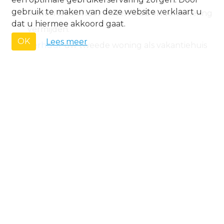
gebruik te maken van deze website verklaart u
kosten waaronder onderhoud en verzekering
dat u hiermee akkoord gaat.
vermijden.
OK
Lees meer
Verhuur
uw tweede woning als vakantiehuis
wanneer u het zelf niet betrekt.
Vooraleer u ter plaatse gaat: vraag een
gedetailleerde beschrijving van het onroerend
goed.
Koop zeker niet in een opwelling. Een
appartement koopt u niet impulsief.
Immo Europe helpt u graag zoeken naar
uw ideale
vakantiewoning
in Koksijde.