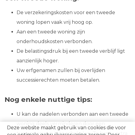
De verzekeringskosten voor een tweede
woning lopen vaak vrij hoog op.
Aan een tweede woning zijn
onderhoudskosten verbonden.
De belastingsdruk bij een tweede verblijf ligt
aanzienlijk hoger.
Uw erfgenamen zullen bij overlijden
successierechten moeten betalen.
Nog enkele nuttige tips:
U kan de nadelen verbonden aan een tweede
woning deels verminderen door een
Deze website maakt gebruik van cookies die voor
tussenpersoon in te schakelen. Zo kan u extra
een optimale gebruikerservaring zorgen. Door