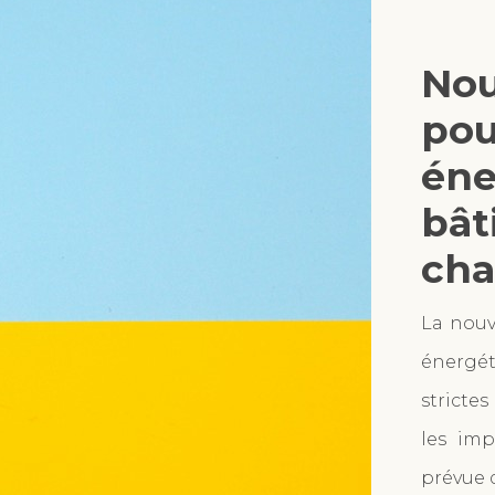
Nou
pou
éne
bât
cha
La nouv
énergé
strictes
les imp
prévue d