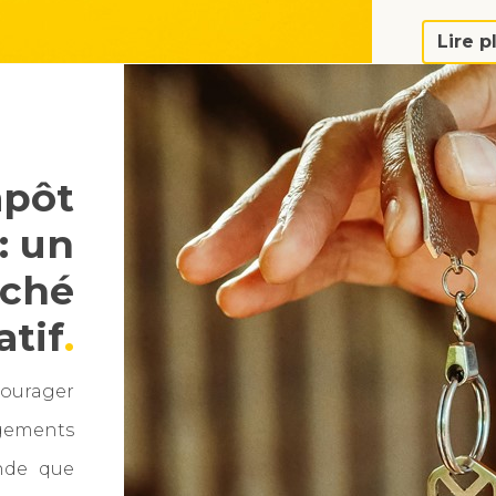
Lire p
mpôt
: un
rché
atif
courager
ogements
ande que