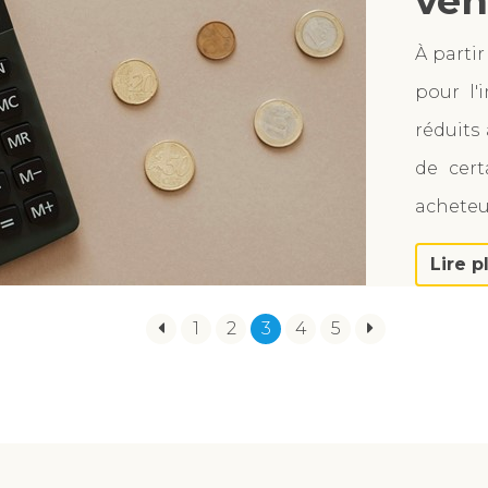
ven
À partir
pour l'
réduits
de cert
acheteur
Lire p
1
2
3
4
5