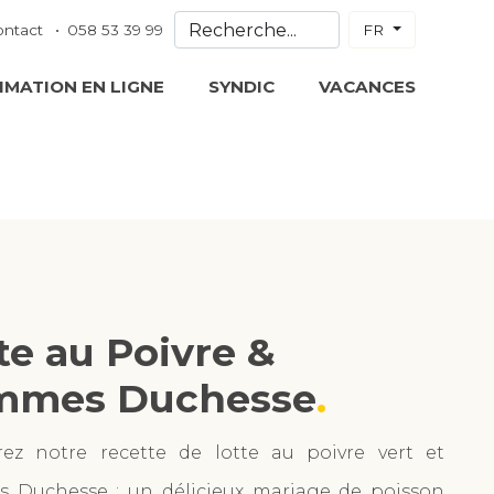
ontact
058 53 39 99
FR
IMATION EN LIGNE
SYNDIC
VACANCES
te au Poivre &
mmes Duchesse
ez notre recette de lotte au poivre vert et
 Duchesse : un délicieux mariage de poisson