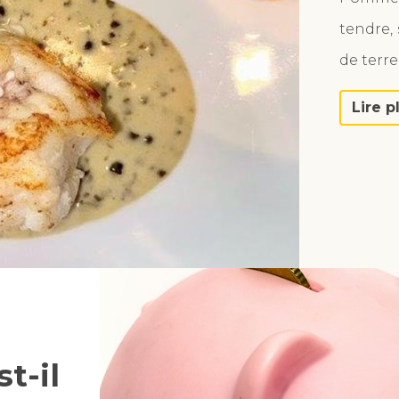
tendre,
de terre
Lire p
t-il