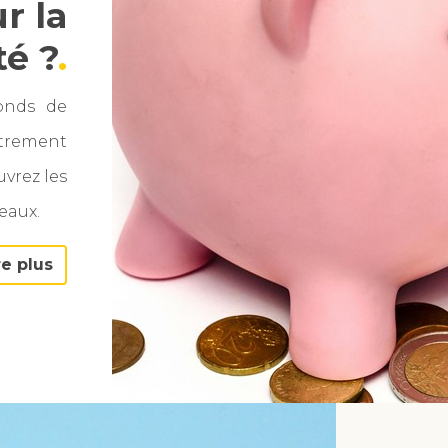
r la
té ?
onds de
utrement
vrez les
eaux.
re plus