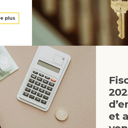
re plus
Fis
202
d’e
et 