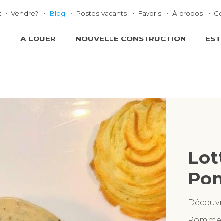
c
Vendre?
Blog
Postes vacants
Favoris
À propos
C
E
A LOUER
NOUVELLE CONSTRUCTION
EST
Lot
Po
Découvr
Pommes