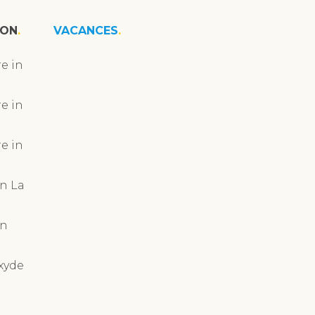
ION
VACANCES
e in
e in
e in
n La
in
xyde