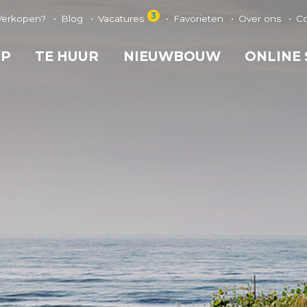
3
Verkopen?
Blog
Vacatures
Favorieten
Over ons
C
OP
TE HUUR
NIEUWBOUW
ONLINE