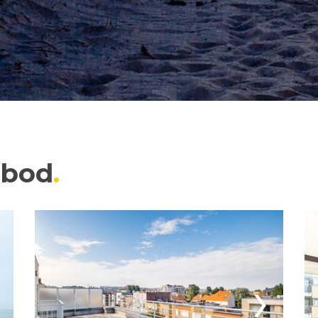
nbod
›