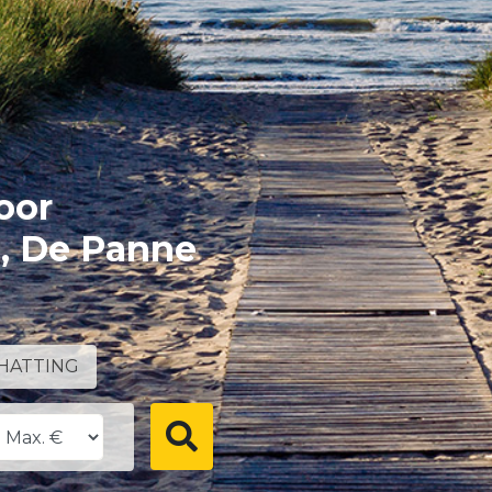
oor
e, De Panne
HATTING