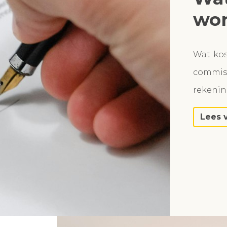
won
Wat ko
commiss
rekeni
Lees 