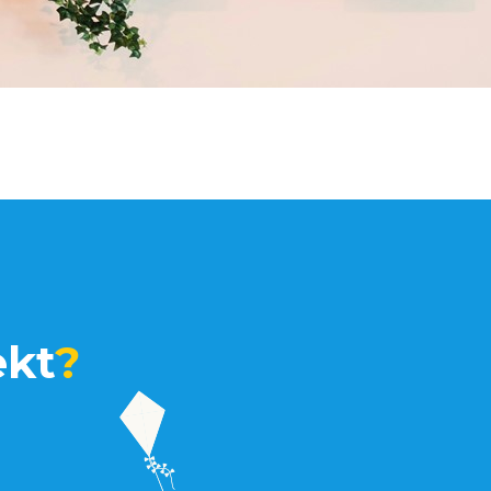
ekt
?