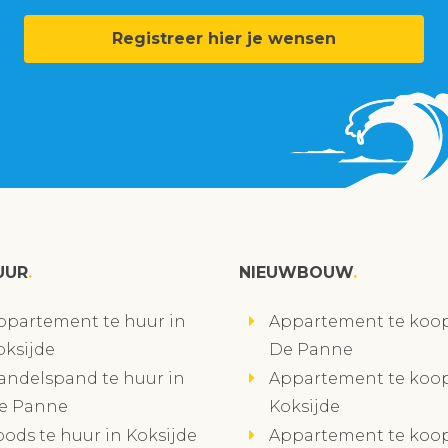
Registreer hier je wensen
UUR
NIEUWBOUW
ppartement te huur in
Appartement te koop
oksijde
De Panne
andelspand te huur in
Appartement te koop
e Panne
Koksijde
oods te huur in Koksijde
Appartement te koop