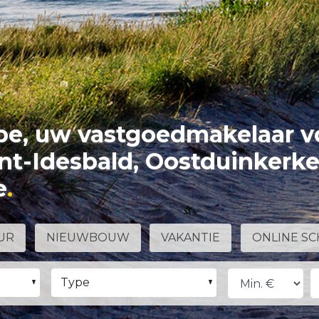
e, uw vastgoedmakelaar v
int-Idesbald, Oostduinkerk
e
UR
NIEUWBOUW
VAKANTIE
ONLINE SC
Type