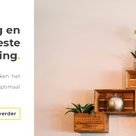
g en
este
ning
aken het
optimaal
verder