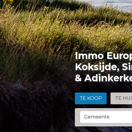
Immo Europ
Koksijde, S
& Adinkerk
TE KOOP
TE HU
Gemeente