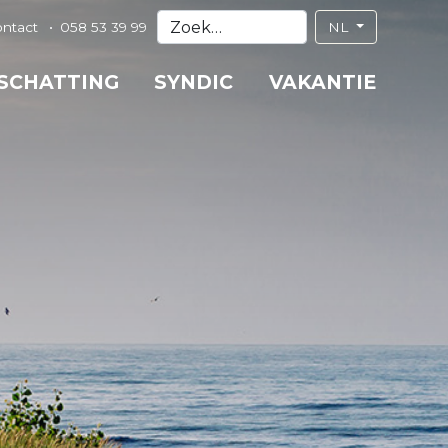
ontact
058 53 39 99
NL
 SCHATTING
SYNDIC
VAKANTIE