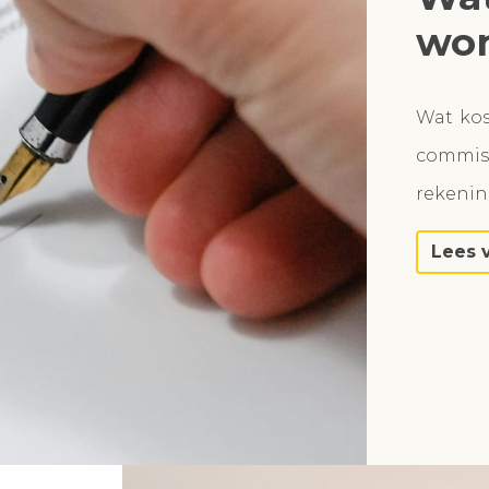
won
Wat ko
commiss
rekeni
Lees 