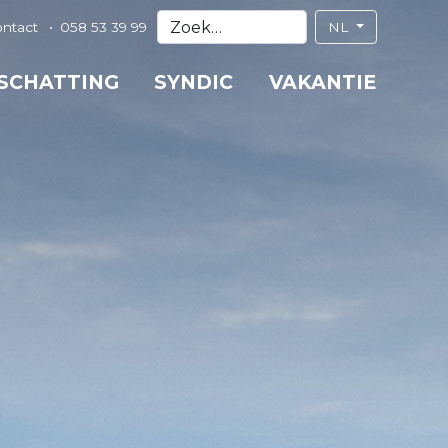
ontact
058 53 39 99
NL
 SCHATTING
SYNDIC
VAKANTIE