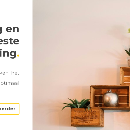
g en
este
ning
aken het
optimaal
verder