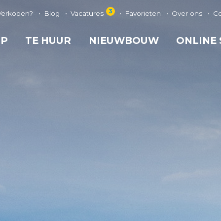
3
Verkopen?
Blog
Vacatures
Favorieten
Over ons
C
OP
TE HUUR
NIEUWBOUW
ONLINE