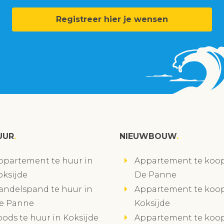
Registreer hier je wensen
UUR
NIEUWBOUW
ppartement te huur in
Appartement te koop
oksijde
De Panne
andelspand te huur in
Appartement te koop
e Panne
Koksijde
oods te huur in Koksijde
Appartement te koop