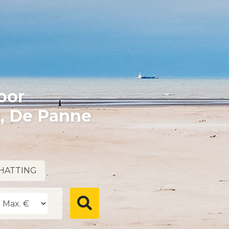
oor
e, De Panne
HATTING