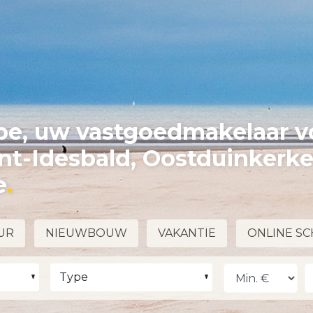
e, uw vastgoedmakelaar v
int-Idesbald, Oostduinkerk
e
UR
NIEUWBOUW
VAKANTIE
ONLINE SC
Type