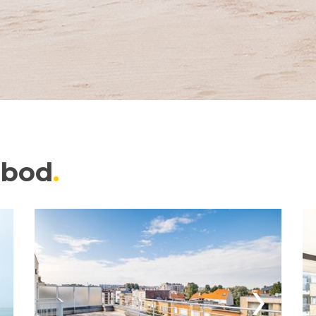
nbod
›