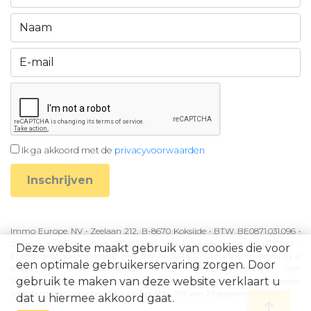
Ik ga akkoord met de
privacyvoorwaarden
Inschrijven
Immo Europe NV • Zeelaan 212, B-8670 Koksijde • BTW BE0871.031.096 •
Ondernemingsnummer 0871031096 • AXA BA nummer 730.390.160 •
Deze website maakt gebruik van cookies die voor
Erkend Vastgoedmakelaar met BIV-nr 507.437• Land van toekenning is
een optimale gebruikerservaring zorgen. Door
België • Toezichthoudende autoriteit: Beroepsinstituut van
gebruik te maken van deze website verklaart u
Vastgoedmakelaars, Luxemburgstraat 16B, 1000 Brussel • Onderworpen
aan de deontologische code van het BIV • KB van 27 september 2006
dat u hiermee akkoord gaat.