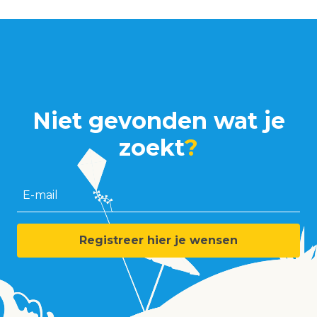
Niet gevonden wat je
zoekt
?
E-mail
Registreer hier je wensen