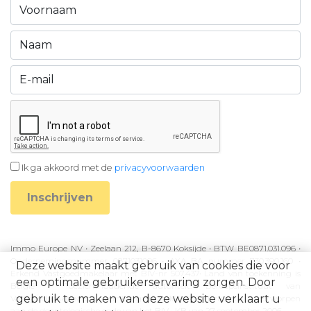
Ik ga akkoord met de
privacyvoorwaarden
Inschrijven
Immo Europe NV • Zeelaan 212, B-8670 Koksijde • BTW BE0871.031.096 •
Ondernemingsnummer 0871031096 • AXA BA nummer 730.390.160 •
Deze website maakt gebruik van cookies die voor
Erkend Vastgoedmakelaar met BIV-nr 507.437• Land van toekenning is
een optimale gebruikerservaring zorgen. Door
België • Toezichthoudende autoriteit: Beroepsinstituut van
gebruik te maken van deze website verklaart u
Vastgoedmakelaars, Luxemburgstraat 16B, 1000 Brussel • Onderworpen
aan de deontologische code van het BIV • KB van 27 september 2006