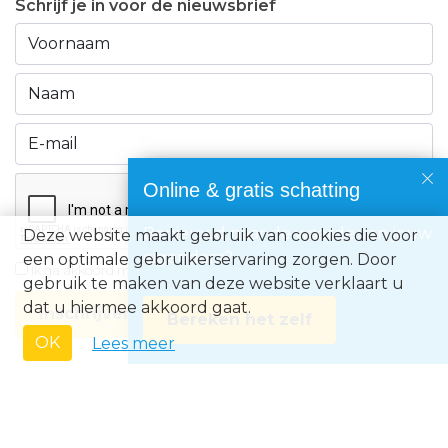
Schrijf je in voor de nieuwsbrief
Online & gratis schatting
Benieuwd naar de waarde van jouw
Deze website maakt gebruik van cookies die voor
eigendom?
een optimale gebruikerservaring zorgen. Door
Ik ga akkoord met de
privacyvoorwaarden
gebruik te maken van deze website verklaart u
dat u hiermee akkoord gaat.
Inschrijven
Bereken het zelf
OK
Lees meer
Immo Europe NV • Zeelaan 212, B-8670 Koksijde • BTW BE0871.031.096 •
Ondernemingsnummer 0871031096 • AXA BA nummer 730.390.160 •
Erkend Vastgoedmakelaar met BIV-nr 507.437• Land van toekenning is
België • Toezichthoudende autoriteit: Beroepsinstituut van