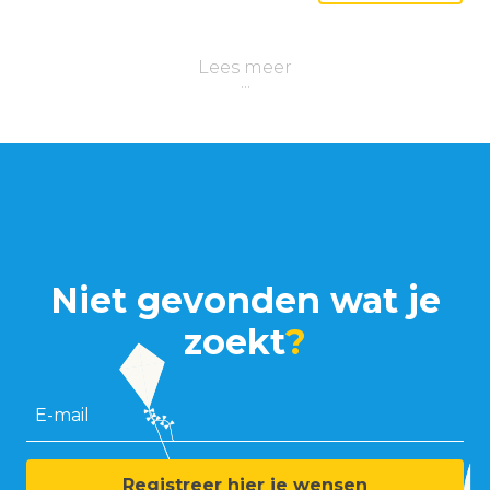
Lees meer
Niet gevonden wat je
zoekt
?
E-mail
Registreer hier je wensen