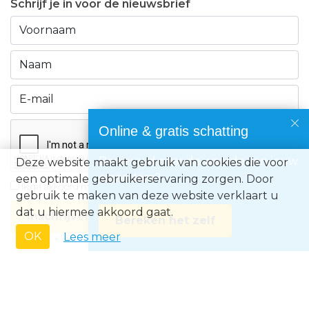
Schrijf je in voor de nieuwsbrief
Online & gratis schatting
Benieuwd naar de waarde van jouw
Deze website maakt gebruik van cookies die voor
eigendom?
een optimale gebruikerservaring zorgen. Door
Ik ga akkoord met de
privacyvoorwaarden
gebruik te maken van deze website verklaart u
dat u hiermee akkoord gaat.
Inschrijven
Bereken het zelf
OK
Lees meer
Immo Europe NV • Zeelaan 212, B-8670 Koksijde • BTW BE0871.031.096 •
Ondernemingsnummer 0871031096 • AXA BA nummer 730.390.160 •
Erkend Vastgoedmakelaar met BIV-nr 507.437• Land van toekenning is
België • Toezichthoudende autoriteit: Beroepsinstituut van