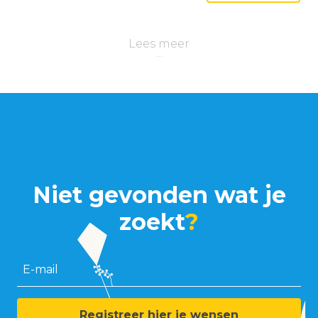
Lees meer
Niet gevonden wat je
zoekt
?
E-mail
Registreer hier je wensen