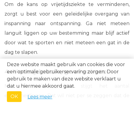
Om de kans op vrijetijdsziekte te verminderen,
zorgt u best voor een geleidelijke overgang van
inspanning naar ontspanning. Ga niet meteen
languit liggen op uw bestemming maar blijf actief
door wat te sporten en niet meteen een gat in de
dag te slapen.
Deze website maakt gebruik van cookies die voor
4. Vermijd ruzie, geef ruimte
een optimale gebruikerservaring zorgen. Door
gebruik te maken van deze website verklaart u
Na elke vakantieperiode stijgt het aantal
dat u hiermee akkoord gaat.
echtscheidingen. Dat wil niet per se zeggen dat de
OK
Lees meer
oorzaak in de vakantie ligt: sommige mensen stellen
de scheiding uit omdat de vakantie al geboekt is, bij
anderen zijn vakantie-irritaties de laatste druppel.
Maar er valt wél iets van te leren.