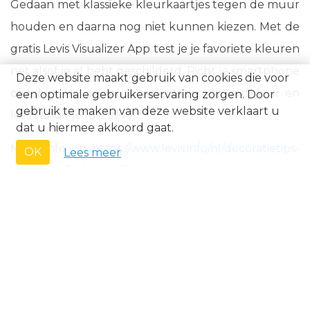
Gedaan met klassieke kleurkaartjes tegen de muur
houden en daarna nog niet kunnen kiezen. Met de
gratis Levis Visualizer App test je je favoriete kleuren
net alsof je al hebt geschilderd. Richt je smartphone
Deze website maakt gebruik van cookies die voor
of tablet op de muur, selecteer een verfkleur en
een optimale gebruikerservaring zorgen. Door
gebruik te maken van deze website verklaart u
kies vanuit je luie zetel.
dat u hiermee akkoord gaat.
Meer info op
https://www.levis.info/nl/decoratietips-
OK
Lees meer
en-advies/levis-visualizer-app
Pro Moving Planner
Uitstekende app voor de planning van je verhuis.
Leuke extra: zet je meubels virtueel neer en krijg zo
een beeld van je interieur nog voor je er woont.