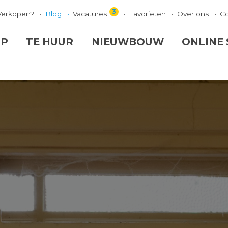
3
Verkopen?
Blog
Vacatures
Favorieten
Over ons
C
OP
TE HUUR
NIEUWBOUW
ONLINE