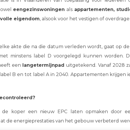
vatie is in Vlaanderen van toepassing voor iederee
 zowel
eengezinswoningen
als
appartementen, studi
n volle eigendom
, alsook voor het vestigen of overdrage
 elke akte die na die datum verleden wordt, gaat op de
met minstens label D voorgelegd kunnen worden. Dat
heeft een
langetermijnpad
uitgetekend. Vanaf 2028 z
abel B en tot label A in 2040. Appartementen krijgen iet
gecontroleerd?
moet de koper een nieuw EPC laten opmaken door 
 dat de energieprestaties van het gebouw verbeterd wer