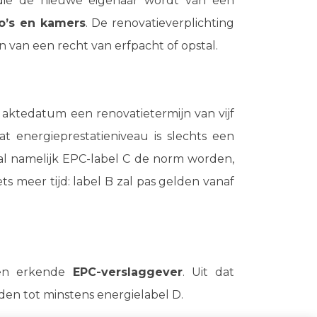
n die de nieuwe eigenaar wordt van een
o’s en kamers
. De renovatieverplichting
n van een recht van erfpacht of opstal.
 aktedatum een renovatietermijn van vijf
 energieprestatieniveau is slechts een
al namelijk EPC-label C de norm worden,
s meer tijd: label B zal pas gelden vanaf
een erkende
EPC-verslaggever
. Uit dat
den tot minstens energielabel D.