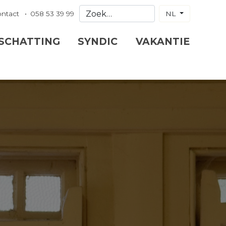
ontact
058 53 39 99
NL
 SCHATTING
SYNDIC
VAKANTIE