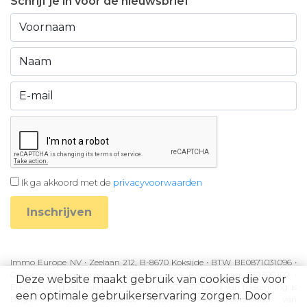
Schrijf je in voor de nieuwsbrief
Ik ga akkoord met de
privacyvoorwaarden
Inschrijven
Immo Europe NV • Zeelaan 212, B-8670 Koksijde • BTW BE0871.031.096 •
Ondernemingsnummer 0871031096 • AXA BA nummer 730.390.160 •
Deze website maakt gebruik van cookies die voor
Erkend Vastgoedmakelaar met BIV-nr 507.437• Land van toekenning is
een optimale gebruikerservaring zorgen. Door
België • Toezichthoudende autoriteit: Beroepsinstituut van