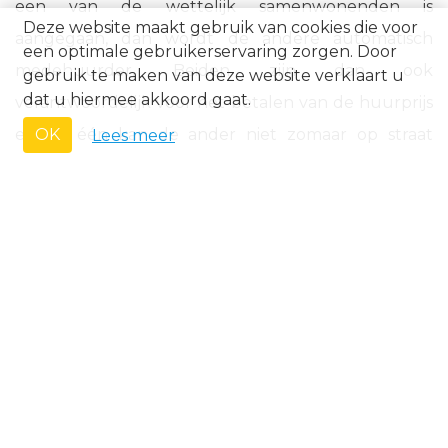
een van de wettelijk samenwonenden is
Deze website maakt gebruik van cookies die voor
aangegaan, dan wordt de andere automatisch
een optimale gebruikerservaring zorgen. Door
medehuurder. Beiden zijn dan ook
gebruik te maken van deze website verklaart u
dat u hiermee akkoord gaat.
verantwoordelijk voor het betalen van de huurprijs
en de één kan de ander niet zomaar op straat
OK
Lees meer
zetten.
TE KOOP
Appartement te koop in Koksijde
Appartement te koop in Nieuwpoort