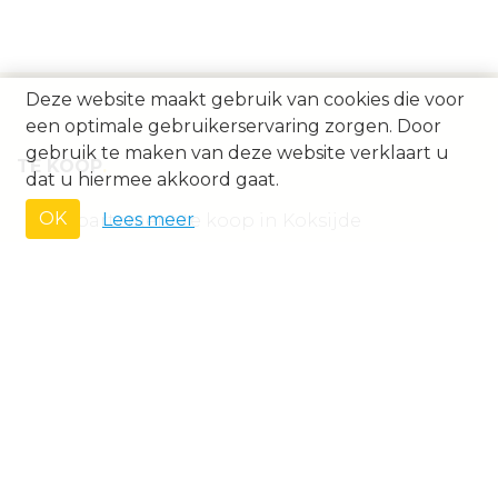
Deze website maakt gebruik van cookies die voor
een optimale gebruikerservaring zorgen. Door
gebruik te maken van deze website verklaart u
TE KOOP
dat u hiermee akkoord gaat.
OK
Lees meer
Appartement te koop in Koksijde
Appartement te koop in Nieuwpoort
Appartement te koop in Oostduinkerke
Appartement te koop in Sint-Idesbald
Garage-Parking te koop in Koksijde
Handelspand te koop in Koksijde
Handelspand te koop in Nieuwpoort
Studio te koop in Koksijde
Villa-Woning te koop in Koksijde