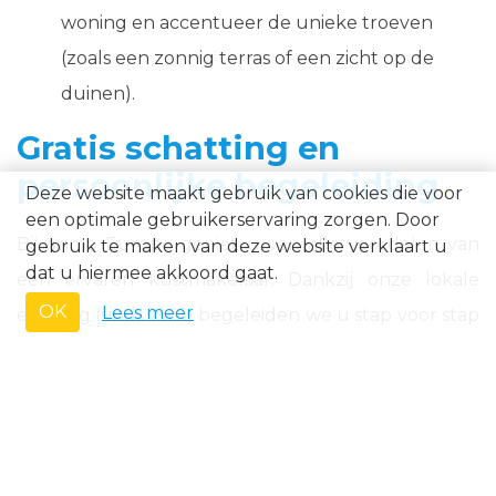
woning en accentueer de unieke troeven
(zoals een zonnig terras of een zicht op de
duinen).
Gratis schatting en
persoonlijke begeleiding
Deze website maakt gebruik van cookies die voor
een optimale gebruikerservaring zorgen. Door
Bij Immo Europe geniet u van alle voordelen van
gebruik te maken van deze website verklaart u
dat u hiermee akkoord gaat.
een ervaren kustmakelaar. Dankzij onze lokale
OK
Lees meer
ervaring (sinds 1965) begeleiden we u stap voor stap
zonder verrassingen. U ontvangt een doordacht
verkoopplan met professionele foto’s, publicaties op
immo-sites en gerichte promotie. Zo staat uw
woning in Koksijde snel op de juiste manier op de
markt.