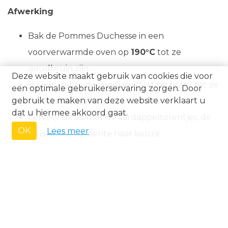
Afwerking
Bak de Pommes Duchesse in een
voorverwarmde oven op
190°C
tot ze
goudbruin zijn.
Deze website maakt gebruik van cookies die voor
Bak de gekruide zeeduivelfilets in boter tot ze
een optimale gebruikerservaring zorgen. Door
gebruik te maken van deze website verklaart u
mooi goudbruin zijn.
dat u hiermee akkoord gaat.
Serveer de vis met de aardappeltorentjes, de
OK
Lees meer
saus en een groente naar keuze.
Tip van de chef:
Gebruik peperkorrels van goede
kwaliteit – ik geef de voorkeur aan het merk
Elite
,
verkrijgbaar in de betere speciaalzaken.