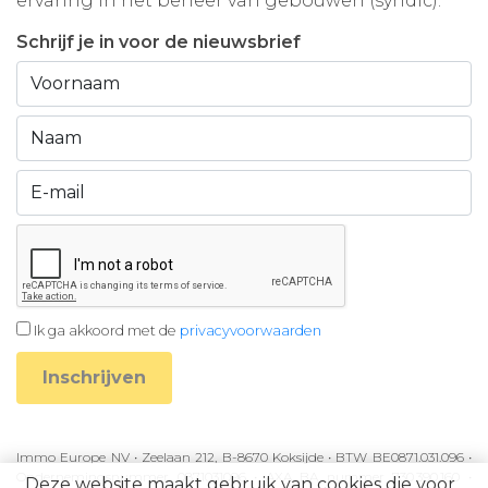
ervaring in het beheer van gebouwen (syndic).
Schrijf je in voor de nieuwsbrief
Ik ga akkoord met de
privacyvoorwaarden
Inschrijven
Immo Europe NV • Zeelaan 212, B-8670 Koksijde • BTW BE0871.031.096 •
Ondernemingsnummer 0871031096 • AXA BA nummer 730.390.160 •
Deze website maakt gebruik van cookies die voor