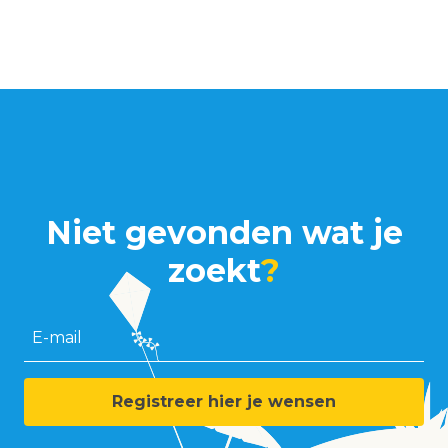
Niet gevonden wat je
zoekt
?
E-mail
Registreer hier je wensen