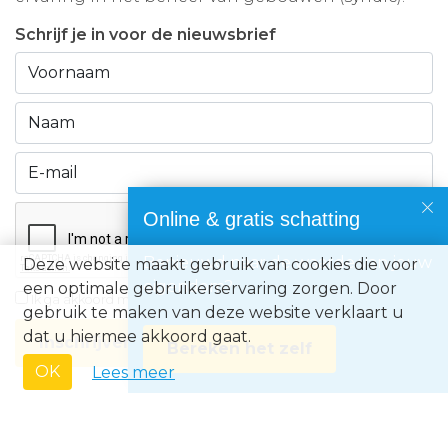
Schrijf je in voor de nieuwsbrief
Online & gratis schatting
Benieuwd naar de waarde van jouw
Deze website maakt gebruik van cookies die voor
eigendom?
een optimale gebruikerservaring zorgen. Door
Ik ga akkoord met de
privacyvoorwaarden
gebruik te maken van deze website verklaart u
dat u hiermee akkoord gaat.
Inschrijven
Bereken het zelf
OK
Lees meer
Immo Europe NV • Zeelaan 212, B-8670 Koksijde • BTW BE0871.031.096 •
Ondernemingsnummer 0871031096 • AXA BA nummer 730.390.160 •