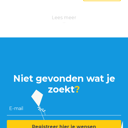
Lees meer
Niet gevonden wat je
zoekt
?
E-mail
Registreer hier je wensen