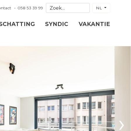
ontact
058 53 39 99
NL
 SCHATTING
SYNDIC
VAKANTIE
›