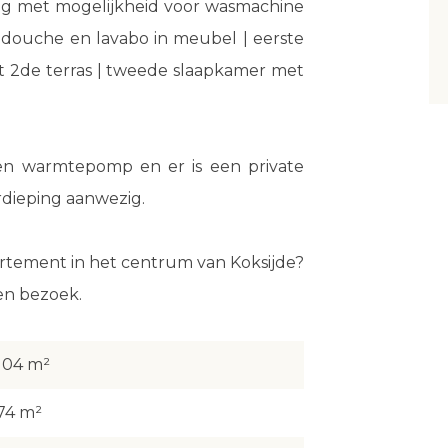
ng met mogelijkheid voor wasmachine
douche en lavabo in meubel | eerste
 2de terras | tweede slaapkamer met
en warmtepomp en er is een private
dieping aanwezig.
artement in het centrum van Koksijde?
en bezoek.
104 m²
74 m²