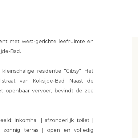
nt met west-gerichte leefruimte en
ijde-Bad.
kleinschalige residentie "Gibsy". Het
straat van Koksijde-Bad. Naast de
het openbaar vervoer, bevindt de zee
ld: inkomhal | afzonderlijk toilet |
t zonnig terras | open en volledig