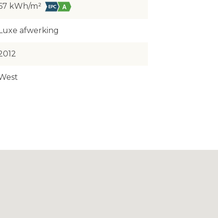
67 kWh/m²
Luxe afwerking
2012
West