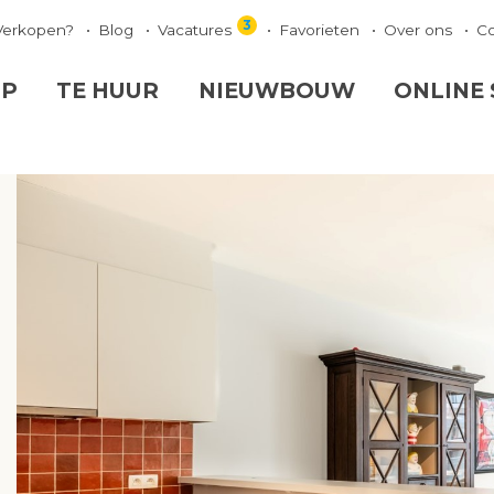
3
Verkopen?
Blog
Vacatures
Favorieten
Over ons
C
OP
TE HUUR
NIEUWBOUW
ONLINE