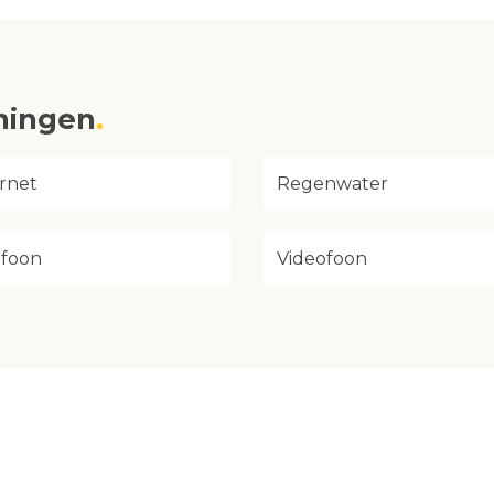
eningen
rnet
Regenwater
efoon
Videofoon