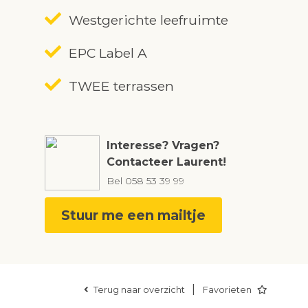
Westgerichte leefruimte
EPC Label A
TWEE terrassen
Interesse? Vragen?
Contacteer Laurent!
Bel
058 53 39 99
Stuur me een mailtje
|
Terug naar overzicht
Favorieten