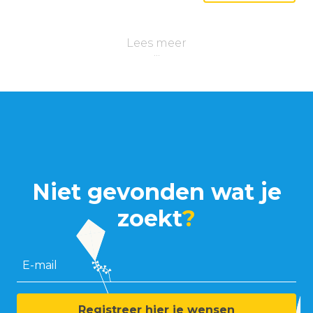
Lees meer
Niet gevonden wat je
zoekt
?
E-mail
Registreer hier je wensen