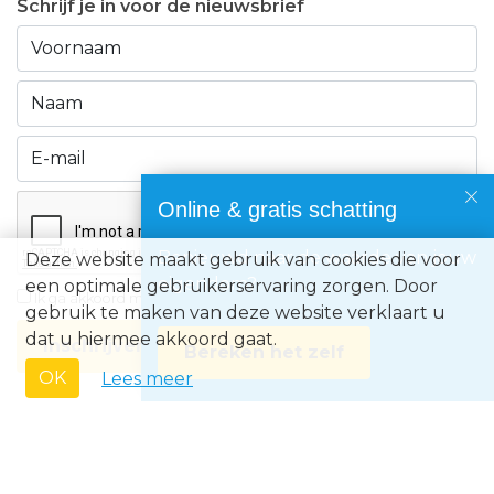
Schrijf je in voor de nieuwsbrief
Online & gratis schatting
Benieuwd naar de waarde van jouw
Deze website maakt gebruik van cookies die voor
eigendom?
een optimale gebruikerservaring zorgen. Door
Ik ga akkoord met de
privacyvoorwaarden
gebruik te maken van deze website verklaart u
dat u hiermee akkoord gaat.
Inschrijven
Bereken het zelf
OK
Lees meer
Immo Europe NV • Zeelaan 212, B-8670 Koksijde • BTW BE0871.031.096 •
Ondernemingsnummer 0871031096 • AXA BA nummer 730.390.160 •
Erkend Vastgoedmakelaar met BIV-nr 507.437• Land van toekenning is
België • Toezichthoudende autoriteit: Beroepsinstituut van