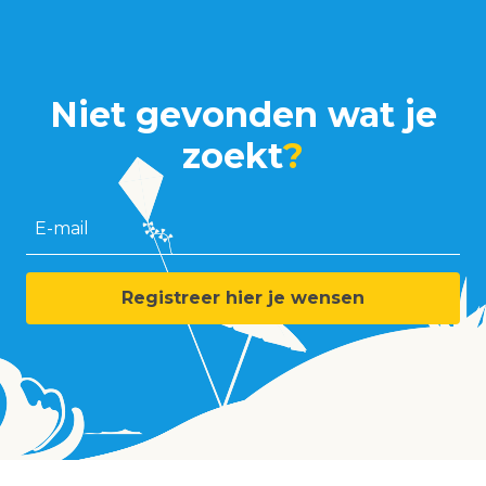
Niet gevonden wat je
zoekt
?
E-mail
Registreer hier je wensen