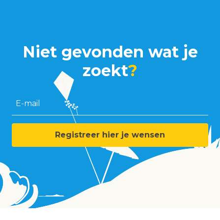
Niet gevonden wat je
zoekt
?
E-mail
Registreer hier je wensen