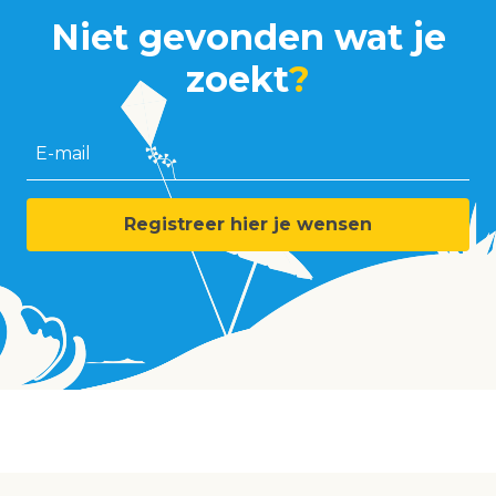
Niet gevonden wat je
zoekt
?
E-mail
Registreer hier je wensen