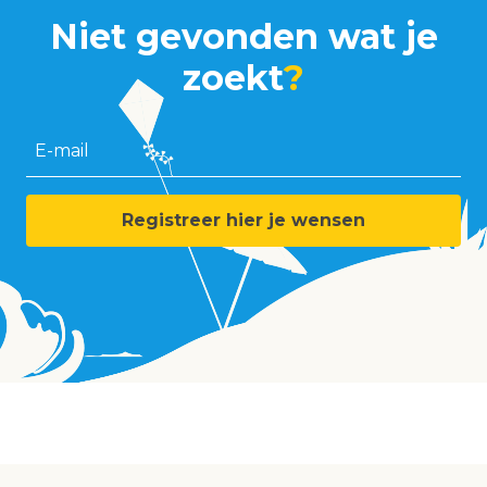
Niet gevonden wat je
zoekt
?
E-mail
Registreer hier je wensen