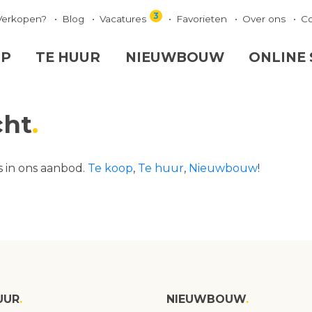
3
Verkopen?
Blog
Vacatures
Favorieten
Over ons
C
OP
TE HUUR
NIEUWBOUW
ONLINE
cht
s in ons aanbod.
Te koop
,
Te huur
,
Nieuwbouw
!
UUR
NIEUWBOUW