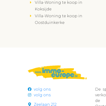
Villa-Woning te koop in
Koksijde
Villa-Woning te koop in
Oostduinkerke
volg ons
De s
volg ons
verk
de r
Zeelaan 212