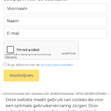
Ik ga akkoord met de
privacyvoorwaarden
Inschrijven
Immo Europe NV • Zeelaan 212, B-8670 Koksijde • BTW BE0871.031.096 •
Ondernemingsnummer 0871031096 • AXA BA nummer 730.390.160 •
Deze website maakt gebruik van cookies die voor
Erkend Vastgoedmakelaar met BIV-nr 507.437• Land van toekenning is
een optimale gebruikerservaring zorgen. Door
België • Toezichthoudende autoriteit: Beroepsinstituut van