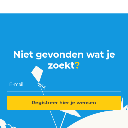
Niet gevonden wat je
zoekt
?
E-mail
Registreer hier je wensen