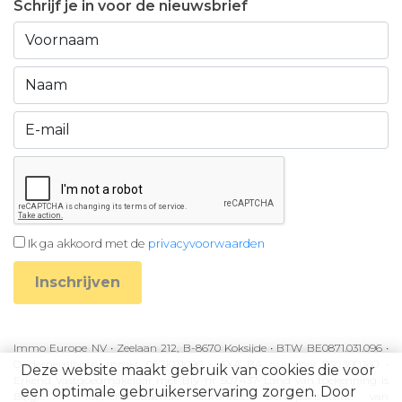
Schrijf je in voor de nieuwsbrief
Ik ga akkoord met de
privacyvoorwaarden
Inschrijven
Immo Europe NV • Zeelaan 212, B-8670 Koksijde • BTW BE0871.031.096 •
Ondernemingsnummer 0871031096 • AXA BA nummer 730.390.160 •
Deze website maakt gebruik van cookies die voor
Erkend Vastgoedmakelaar met BIV-nr 507.437• Land van toekenning is
een optimale gebruikerservaring zorgen. Door
België • Toezichthoudende autoriteit: Beroepsinstituut van