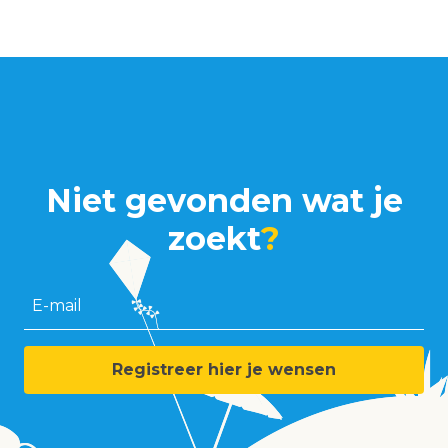
Niet gevonden wat je
zoekt
?
E-mail
Registreer hier je wensen